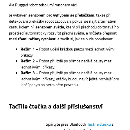
Ale Rugged robot toho umí mnohem víc!
Je vybaven
senzorem pro vyhýbání se překážkám
, takže při
detekování překážky robot zacouvá a pokusí se najít alternativní
cestu kolem ní,
senzorem světla
, který při přechodu do tmavšího
prostředí automaticky rozsvítit přední světla, a můžete přepínat
mezi
třemi režimy rychlosti
a zvolit si, jak se bude pohybovat:
Režim 1
– Robot udělá krátkou pauzu mezi jednotlivými
příkazy.
Režim 2
– Robot při jízdě po přímce nedělá pauzy mezi
jednotlivými příkazy.
Režim 3
– Robot při jízdě po přímce nedělá pauzy mezi
jednotlivými příkazy, otáčky budou navíc ještě rychlejší pro
lepší pohyb po nerovném povrchu.
TacTile čtečka a další příslušenství
Spárujte přes Bluetooth
TacTile čtečku
s
robotem, vložte do ní dlaždice s příkazy a