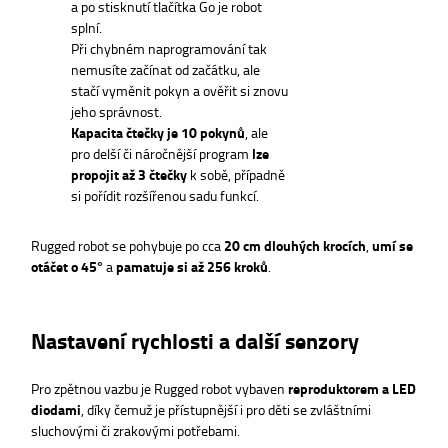
a po stisknutí tlačítka Go je robot
splní.
Při chybném naprogramování tak
nemusíte začínat od začátku, ale
stačí vyměnit pokyn a ověřit si znovu
jeho správnost.
Kapacita čtečky je 10 pokynů
, ale
pro delší či náročnější program
lze
propojit až 3 čtečky
k sobě, případně
si pořídit rozšířenou sadu funkcí.
Rugged robot se pohybuje po cca
20 cm dlouhých krocích
,
umí se
otáčet o 45°
a
pamatuje si až 256 kroků
.
Nastavení rychlosti a další senzory
Pro zpětnou vazbu je Rugged robot vybaven
reproduktorem a LED
diodami
, díky čemuž je přístupnější i pro děti se zvláštními
sluchovými či zrakovými potřebami.