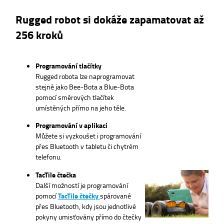
Rugged robot si dokáže zapamatovat až
256 kroků
Programování tlačítky
Rugged robota lze naprogramovat
stejně jako Bee-Bota a Blue-Bota
pomocí směrových tlačítek
umístěných přímo na jeho těle.
Programování v aplikaci
Můžete si vyzkoušet i programování
přes Bluetooth v tabletu či chytrém
telefonu.
TacTile čtečka
Další možností je programování
pomocí
TacTile čtečky
spárované
přes Bluetooth, kdy jsou jednotlivé
pokyny umisťovány přímo do čtečky