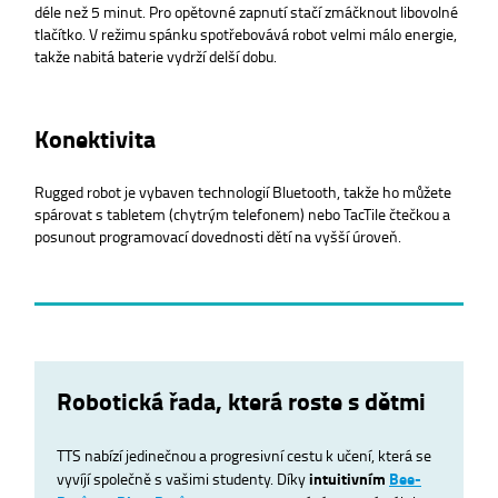
déle než 5 minut. Pro opětovné zapnutí stačí zmáčknout libovolné
tlačítko. V režimu spánku spotřebovává robot velmi málo energie,
takže nabitá baterie vydrží delší dobu.
Konektivita
Rugged robot je vybaven technologií Bluetooth, takže ho můžete
spárovat s tabletem (chytrým telefonem) nebo TacTile čtečkou a
posunout programovací dovednosti dětí na vyšší úroveň.
Robotická řada, která roste s dětmi
TTS nabízí jedinečnou a progresivní cestu k učení, která se
vyvíjí společně s vašimi studenty. Díky
intuitivním
Bee-