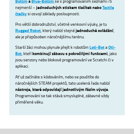
Botům
a
Blue-Botům
se s programováním seznámí i ti
nejmenší –
jednoduchých stiskem tlačítek nebo
Tactile
čtečky
si osvojí základy posloupnosti.
Pro větší dobrodružství, včetně venkovní výuky, je tu
Rugged Robot
, který nabízí stejné
jednoduché ovládání
,
ale je přizpůsoben náročnějšímu terénu.
Starší žáci mohou plynule přejít k robotům
Loti-Bot
a
Oti-
Bot
, kteří
kombinují zábavu s pokročilými funkcemi
, jako
jsou senzory nebo blokové programování ve Scratchi či v
aplikaci.
Ať už začínáte s kódováním, nebo se pouštíte do
náročnějších STEAM projektů, tato ucelená řada nabízí
nástroje, které odpovídají jednotlivým fázím vývoje
.
Programování se tak stává smysluplné, zábavné vždy
přiměřené věku.