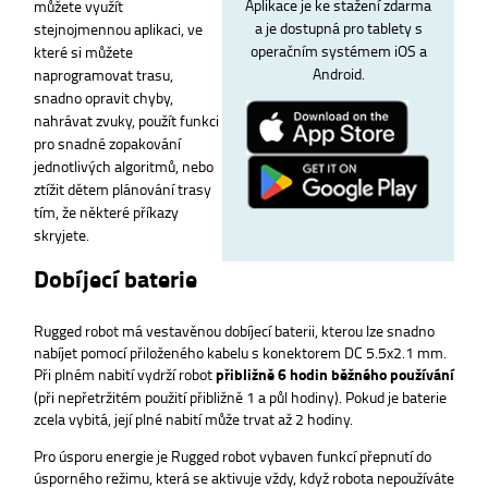
Aplikace je ke stažení zdarma
můžete využít
a je dostupná pro tablety s
stejnojmennou aplikaci, ve
operačním systémem iOS a
které si můžete
Android.
naprogramovat trasu,
snadno opravit chyby,
nahrávat zvuky, použít funkci
pro snadné zopakování
jednotlivých algoritmů, nebo
ztížit dětem plánování trasy
tím, že některé příkazy
skryjete.
Dobíjecí baterie
Rugged robot má vestavěnou dobíjecí baterii, kterou lze snadno
nabíjet pomocí přiloženého kabelu s konektorem DC 5.5x2.1 mm.
Při plném nabití vydrží robot
přibližně 6 hodin běžného používání
(při nepřetržitém použití přibližně 1 a půl hodiny). Pokud je baterie
zcela vybitá, její plné nabití může trvat až 2 hodiny.
Pro úsporu energie je Rugged robot vybaven funkcí přepnutí do
úsporného režimu, která se aktivuje vždy, když robota nepoužíváte