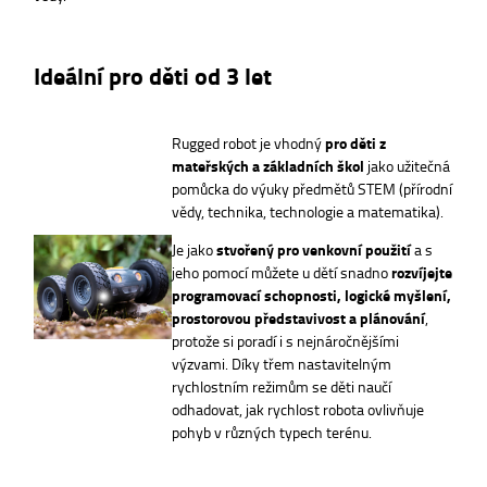
Ideální pro děti od 3 let
Rugged robot je vhodný
pro děti z
mateřských a základních škol
jako užitečná
pomůcka do výuky předmětů STEM (přírodní
vědy, technika, technologie a matematika).
Je jako
stvořený pro venkovní použití
a s
jeho pomocí můžete u dětí snadno
rozvíjejte
programovací schopnosti, logické myšlení,
prostorovou představivost a plánování
,
protože si poradí i s nejnáročnějšími
výzvami. Díky třem nastavitelným
rychlostním režimům se děti naučí
odhadovat, jak rychlost robota ovlivňuje
pohyb v různých typech terénu.