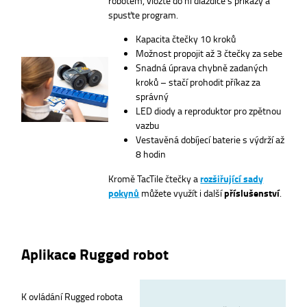
spusťte program.
Kapacita čtečky 10 kroků
Možnost propojit až 3 čtečky za sebe
Snadná úprava chybně zadaných
kroků – stačí prohodit příkaz za
správný
LED diody a reproduktor pro zpětnou
vazbu
Vestavěná dobíjecí baterie s výdrží až
8 hodin
Kromě TacTile čtečky a
rozšiřující sady
pokynů
můžete využít i další
příslušenství
.
Aplikace Rugged robot
K ovládání Rugged robota