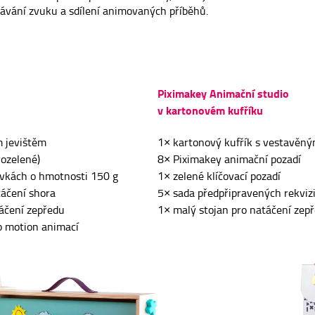
hrávání zvuku a sdílení animovaných příběhů.
Piximakey Animační studio
v kartonovém kufříku
m jevištěm
1× kartonový kufřík s vestavěný
rozelené)
8× Piximakey animační pozadí
ovkách o hmotnosti 150 g
1× zelené klíčovací pozadí
táčení shora
5× sada předpřipravených rekvizi
áčení zepředu
1× malý stojan pro natáčení zep
p motion animací