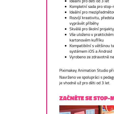
Ideální pro děti od 3 let
Kompletní sada pro stop-
Ideální pro mezipředmětov
Rozvíjí kreativitu, předst
vyprávět příběhy
Skvělé pro školní projekty
Vše uloženo v praktické
kartonovém kufříku
Kompatibilní s většinou t
systémem iOS a Android
Vyrobeno ze zdravotně n
Piximakey Animation Studio při
Navrženo ve spolupráci s pedago
je vhodné už pro děti od 3 let.
ZAČNĚTE SE STOP-