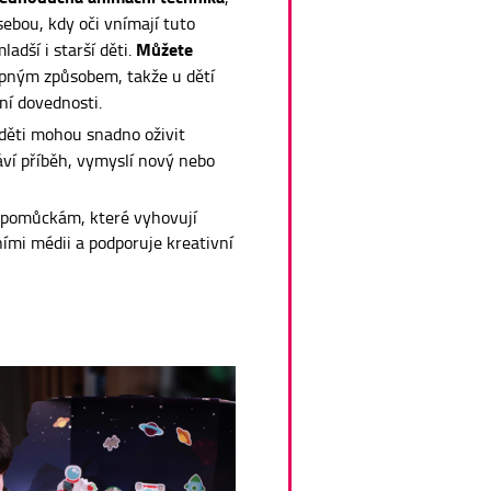
sebou, kdy oči vnímají tuto
Můžete
adší i starší děti.
pným způsobem, takže u dětí
ní dovednosti.
 děti mohou snadno oživit
áví příběh, vymyslí nový nebo
m pomůckám, které vyhovují
ními médii a podporuje kreativní