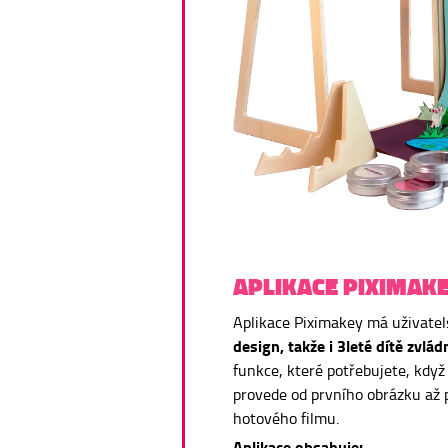
APLIKACE PIXIMAK
Aplikace Piximakey má uživatel
design, takže i 3leté dítě zvl
funkce, které potřebujete, když 
provede od prvního obrázku až 
hotového filmu.
Aplikace obsahuje: