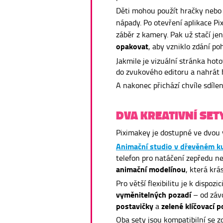
Děti mohou použít hračky nebo 
nápady. Po otevření aplikace Pi
záběr z kamery. Pak už stačí je
opakovat
, aby vzniklo zdání po
Jakmile je vizuální stránka hoto
do zvukového editoru a nahrát hl
A nakonec přichází chvíle sdíle
DVA KREATIVNÍ SE
Piximakey je dostupné ve dvou 
Animační studio v dřevěném ku
telefon pro natáčení zepředu n
animační modelínou
, která krá
Pro větší flexibilitu je k dispozic
vyměnitelných pozadí
– od záv
postavičky
zelené klíčovací 
a
Oba sety jsou kompatibilní se z