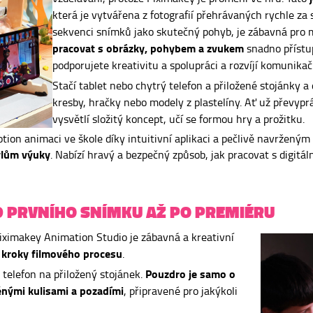
která je vytvářena z fotografií přehrávaných rychle za 
sekvenci snímků jako skutečný pohyb, je zábavná pro ml
pracovat s obrázky, pohybem a zvukem
snadno přístu
podporujete kreativitu a spolupráci a rozvíjí komunikač
Stačí tablet nebo chytrý telefon a přiložené stojánky a
kresby, hračky nebo modely z plastelíny. Ať už převypr
vysvětlí složitý koncept, učí se formou hry a prožitku.
tion animaci ve škole díky intuitivní aplikaci a pečlivě navržený
ylům výuky
. Nabízí hravý a bezpečný způsob, jak pracovat s digitál
OD PRVNÍHO SNÍMKU AŽ PO PREMIÉRU
iximakey Animation Studio je zábavná a kreativní
 kroky filmového procesu
.
Pouzdro je samo o
 telefon na přiložený stojánek.
nými kulisami a pozadími
, připravené pro jakýkoli