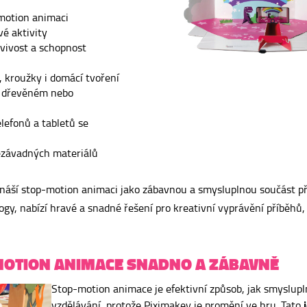
motion animaci
é aktivity
avivost a schopnost
, kroužky i domácí tvoření
m dřevěném nebo
elefonů a tabletů se
ezávadných materiálů
náší stop-motion animaci jako zábavnou a smysluplnou součást př
gy, nabízí hravé a snadné řešení pro kreativní vyprávění příběhů,
MOTION ANIMACE SNADNO A ZÁBAVNĚ
Stop-motion animace je efektivní způsob, jak smyslupl
vzdělávání, protože Piximakey je promění ve hru. Tato