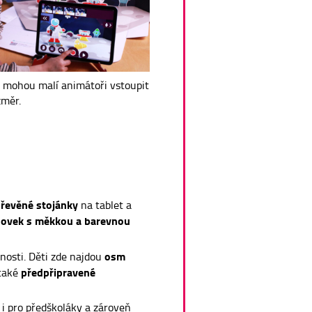
u mohou malí animátoři vstoupit
změr.
řevěné stojánky
na tablet a
hovek s měkkou a barevnou
osm
nosti. Děti zde najdou
předpřipravené
 také
 i pro předškoláky a zároveň