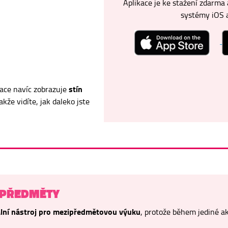
Aplikace je ke stažení zdarma 
systémy iOS a
stín
ace navíc zobrazuje
takže vidíte, jak daleko jste
 PŘEDMĚTY
ální nástroj pro mezipředmětovou výuku
, protože během jediné a