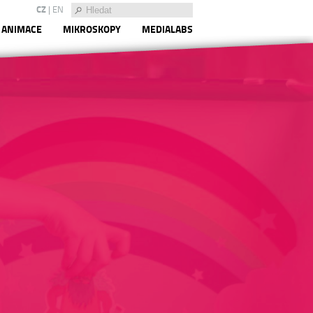
CZ
|
EN
ANIMACE
MIKROSKOPY
MEDIALABS