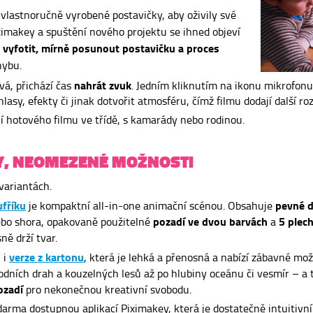
vlastnoručně vyrobené postavičky, aby oživily své
ximakey a spuštění nového projektu se ihned objeví
vyfotit, mírně posunout postavičku a proces
n
hybu.
nahrát zvuk
vá, přichází čas
. Jedním kliknutím na ikonu mikrofon
asy, efekty či jinak dotvořit atmosféru, čímž filmu dodají další ro
ní hotového filmu ve třídě, s kamarády nebo rodinou.
TY, NEOMEZENÉ MOŽNOSTI
variantách.
fříku
pevné d
je kompaktní all-in-one animační scénou. Obsahuje
pozadí ve dvou barvách
5 plec
ebo shora, opakovaně použitelné
a
sně drží tvar.
verze z kartonu
i i
, která je lehká a přenosná a nabízí zábavné mož
odních drah a kouzelných lesů až po hlubiny oceánu či vesmír – a
pozadí
pro nekonečnou kreativní svobodu.
darma dostupnou aplikací Piximakey, která je dostatečně intuitivní