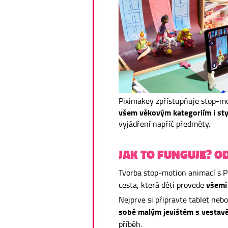
Piximakey zpřístupňuje stop-mo
všem věkovým kategoriím i st
vyjádření napříč předměty.
JAK TO FUNGUJE? 
Tvorba stop-motion animací s P
všemi
cesta, která děti provede
Nejprve si připravte tablet nebo
sobě malým jevištěm s vestavě
příběh.