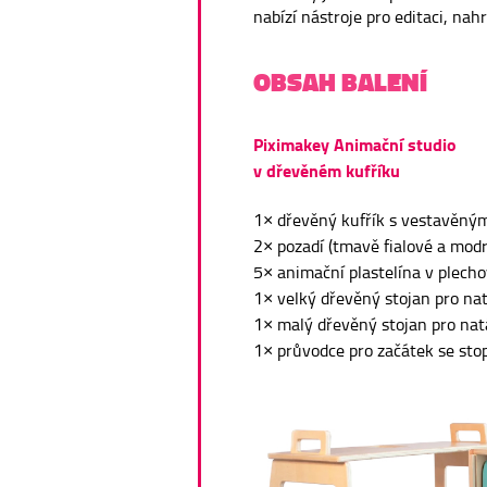
nabízí nástroje pro editaci, na
OBSAH BALENÍ
Piximakey Animační studio
v dřevěném kufříku
1× dřevěný kufřík s vestavěný
2× pozadí (tmavě fialové a mod
5× animační plastelína v plech
1× velký dřevěný stojan pro na
1× malý dřevěný stojan pro nat
1× průvodce pro začátek se sto