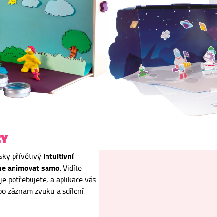
EY
intuitivní
sky přívětivý
ádne animovat samo
. Vidíte
je potřebujete, a aplikace vás
po záznam zvuku a sdílení