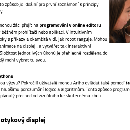
to způsob je ideální pro první seznámení s principy
y.
programování v online editoru
mohou žáci přejít na
v běžném prohlížeči nebo aplikaci. V intuitivním
loky s příkazy a okamžitě vidí, jak robot reaguje. Mohou
 animace na displeji, a vytvářet tak interaktivní
 Složitost jednotlivých úkonů je přehledně rozdělena do
ždý mohl vybrat tu svou.
ythonu
te
vou výzvu? Pokročilí uživatelé mohou Ariho ovládat také pomocí
 k hlubšímu porozumění logice a algoritmům. Tento způsob programov
a plynulý přechod od vizuálního ke skutečnému kódu.
otykový displej