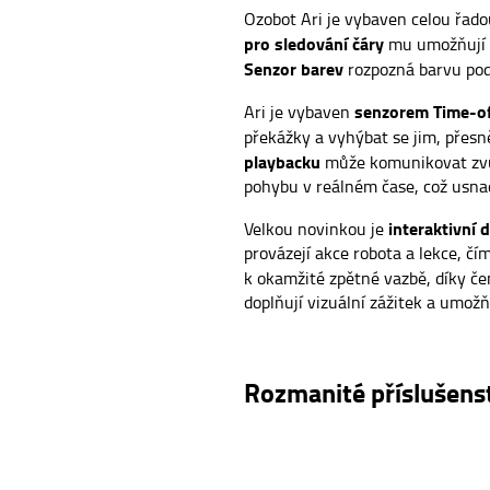
Ozobot Ari je vybaven celou řadou
pro sledování čáry
mu umožňují p
Senzor barev
rozpozná barvu podk
senzorem Time-of
Ari je vybaven
překážky a vyhýbat se jim, přesn
playbacku
může komunikovat zv
pohybu v reálném čase, což usnadň
interaktivní 
Velkou novinkou je
provázejí akce robota a lekce, čím
k okamžité zpětné vazbě, díky č
doplňují vizuální zážitek a umož
Rozmanité příslušens