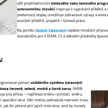
blokového nebo textového progr
ožít prostřednictvím
autonomnímu chování
inspiruje k vyprávění příběhů a
podsvícený displej umožňuje zobrazovat výrazy a emoc
součástí příběhů, projektů i týmové práce.
Ozobot Classroom
Na portálu
najdete množství připrav
standardům pro STEAM, CS a základní předměty (pouze v
í
unikátního systému barevných
programovat pomocí
inace červené, zelené, modré a černé barvy
. Každá
je jiný příkaz – například změnu rychlosti, směru,
í speciální akce. Děti mohou jednoduše nakreslit trasu
t, jak Ari přesně plní jejich instrukce, aniž by musely