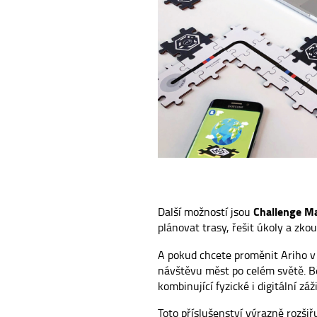
Challenge M
Další možností jsou
plánovat trasy, řešit úkoly a zko
A pokud chcete proměnit Ariho v 
návštěvu měst po celém světě. Bě
kombinující fyzické i digitální záži
Toto příslušenství výrazně rozšiř