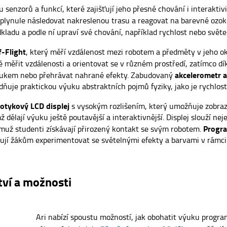
 senzorů a funkcí, které zajišťují jeho přesné chování i interaktiv
lynule následovat nakreslenou trasu a reagovat na barevné ozok
ladu a podle ní upraví své chování, například rychlost nebo světe
-Flight
, který měří vzdálenost mezi robotem a předměty v jeho ok
ě měřit vzdálenosti a orientovat se v různém prostředí, zatímco d
akcelerometr 
ukem nebo přehrávat nahrané efekty. Zabudovaný
uje praktickou výuku abstraktních pojmů fyziky, jako je rychlost, 
dotykový LCD displej
s vysokým rozlišením, který umožňuje zobrazo
ž dělají výuku ještě poutavější a interaktivnější. Displej slouží ne
Progr
emuž studenti získávají přirozený kontakt se svým robotem.
ňují žákům experimentovat se světelnými efekty a barvami v rámci 
tví a možnosti
Ari nabízí spoustu možností, jak obohatit výuku program