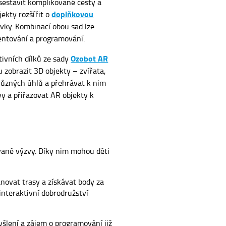
estavit komplikované cesty a
doplňkovou
ekty rozšířit o
rvky. Kombinací obou sad lze
mentování a programování.
Ozobot AR
ktivních dílků ze sady
u zobrazit 3D objekty – zvířata,
z různých úhlů a přehrávat k nim
vy a přiřazovat AR objekty k
ované výzvy. Díky nim mohou děti
novat trasy a získávat body za
interaktivní dobrodružství
yšlení a zájem o programování již