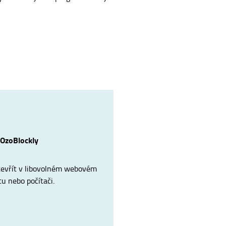
 OzoBlockly
tevřít v libovolném webovém
tu nebo počítači.