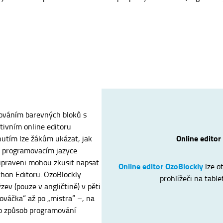
jováním barevných bloků s
itivním online editoru
Online editor
utím lze žákům ukázat, jak
v programovacím jazyce
ipraveni mohou zkusit napsat
Online editor OzoBlockly
lze o
thon Editoru. OzoBlockly
prohlížeči na table
zev (pouze v angličtině) v pěti
ováčka“ až po „mistra“ –, na
to způsob programování