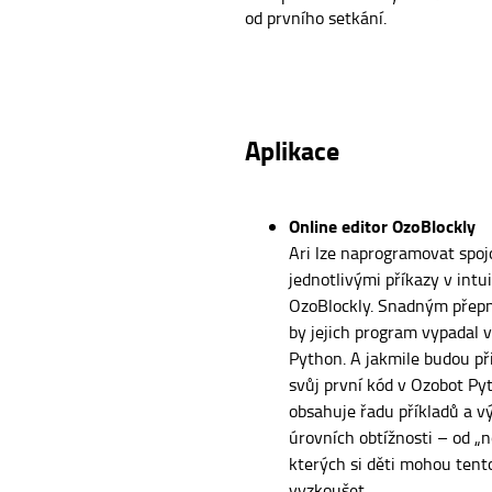
od prvního setkání.
Aplikace
Online editor OzoBlockly
Ari lze naprogramovat spo
jednotlivými příkazy v intu
OzoBlockly. Snadným přepn
by jejich program vypadal 
Python. A jakmile budou př
svůj první kód v Ozobot Py
obsahuje řadu příkladů a vý
úrovních obtížnosti – od „n
kterých si děti mohou ten
vyzkoušet.