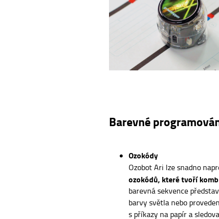
Barevné programován
Ozokódy
Ozobot Ari lze snadno na
ozokódů, které tvoří komb
barevná sekvence představu
barvy světla nebo proveden
s příkazy na papír a sledova