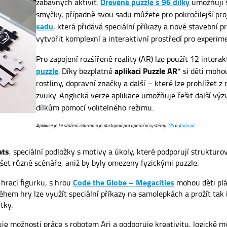
Dřevěné puzzle s 96 dílky
zábavných aktivit.
umožňují s
smyčky, případně svou sadu můžete pro pokročilejší proj
sadu
, která přidává speciální příkazy a nové stavební p
vytvořit komplexní a interaktivní prostředí pro experi
Pro zapojení rozšířené reality (AR) lze použít 12 intera
puzzle
aplikaci Puzzle AR
. Díky bezplatné
* si děti moho
rostliny, dopravní značky a další – které lze prohlížet 
zvuky. Anglická verze aplikace umožňuje řešit další výz
dílkům pomocí volitelného režimu.
Aplikace je ke stažení zdarma a je dostupná pro operační systémy
iOS
a
Android
.
ats
, speciální podložky s motivy a úkoly, které podporují struktur
ušet různé scénáře, aniž by byly omezeny fyzickými puzzle.
Code the Globe – Megacities
hrací figurku, s hrou
mohou děti plá
hem hry lze využít speciální příkazy na samolepkách a prožít tak 
tky.
uje možnosti práce s robotem Ari a podporuje kreativitu, logické m