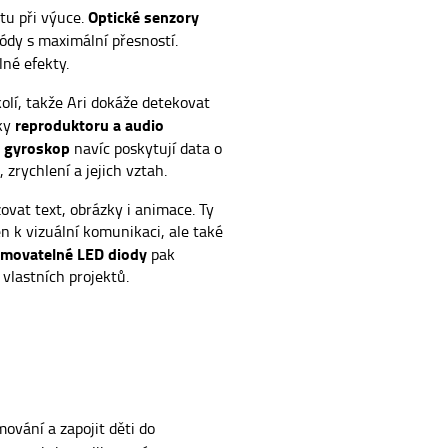
Optické senzory
itu při výuce.
ódy s maximální přesností.
lné efekty.
olí, takže Ari dokáže detekovat
reproduktoru a audio
íky
a gyroskop
navíc poskytují data o
zrychlení a jejich vztah.
vat text, obrázky i animace. Ty
jen k vizuální komunikaci, ale také
amovatelné LED diody
pak
vlastních projektů.
ování a zapojit děti do