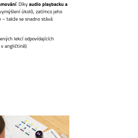
amování
audio playbacku a
. Díky
 vymýšlení úkolů, zatímco jeho
e – takže se snadno stává
ených lekcí odpovídajících
 angličtině).