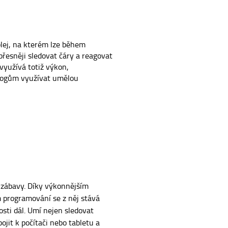
plej, na kterém lze během
řesněji sledovat čáry a reagovat
využívá totiž výkon,
agogům využívat umělou
i zábavy. Díky výkonnějším
 programování se z něj stává
osti dál. Umí nejen sledovat
ipojit k počítači nebo tabletu a