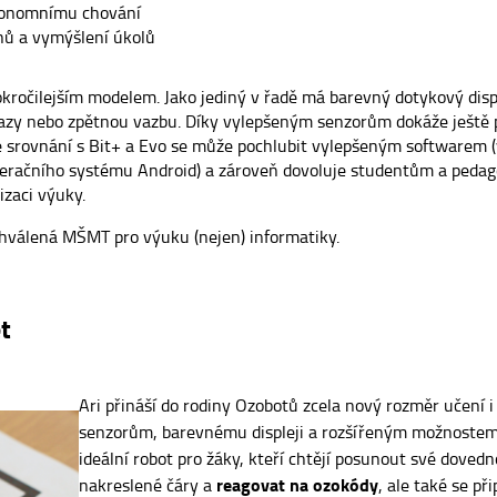
utonomnímu chování
ěhů a vymýšlení úkolů
okročilejším modelem. Jako jediný v řadě má barevný dotykový dis
razy nebo zpětnou vazbu. Díky vylepšeným senzorům dokáže ještě p
 Ve srovnání s Bit+ a Evo se může pochlubit vylepšeným softwarem (
 operačního systému Android) a zároveň dovoluje studentům a ped
izaci výuky.
hválená MŠMT pro výuku (nejen) informatiky.
et
Ari přináší do rodiny Ozobotů zcela nový rozměr učení 
senzorům, barevnému displeji a rozšířeným možnostem
ideální robot pro žáky, kteří chtějí posunout své dovedn
reagovat na ozokódy
nakreslené čáry a
, ale také se př