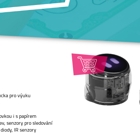
ůcka pro výuku
ovkou i s papírem
ev, senzory pro sledování
diody, IR senzory