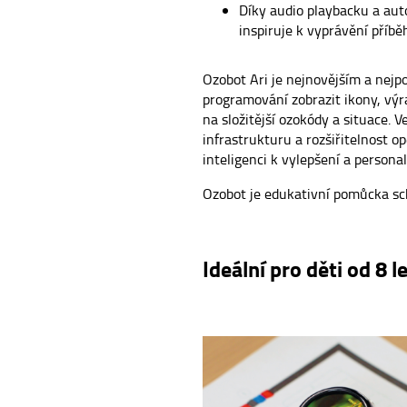
Díky audio playbacku a a
inspiruje k vyprávění příb
Ozobot Ari je nejnovějším a nejp
programování zobrazit ikony, vý
na složitější ozokódy a situace.
infrastrukturu a rozšiřitelnost
inteligenci k vylepšení a personal
Ozobot je edukativní pomůcka sc
Ideální pro děti od 8 l