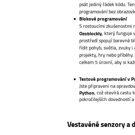
psát jediný řádek kódu. Ten
programování bez obrazovk
Blokové programování
S rostoucími zkušenostmi 
Ozoblockly
, který funguje 
prostředí spojují barevné b
řídit pohyb, světla, zvuky i
projekty, hry nebo příběhy.
celkem 5 úrovní, aby si ka
Textové programování v P
Jste připraveni na opravdo
Python
, což otevírá cestu
pokročilejších dovedností 
Vestavěné senzory a d