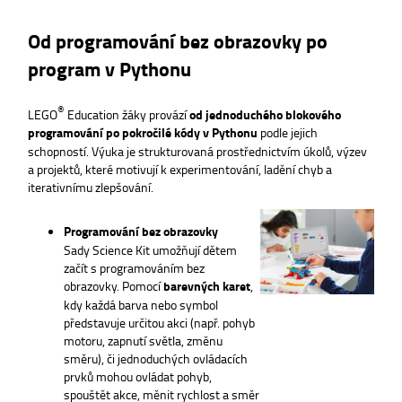
Od programování bez obrazovky po
program v Pythonu
®
LEGO
Education žáky provází
od jednoduchého blokového
programování po pokročilé kódy v Pythonu
podle jejich
schopností. Výuka je strukturovaná prostřednictvím úkolů, výzev
a projektů, které motivují k experimentování, ladění chyb a
iterativnímu zlepšování.
Programování bez obrazovky
Sady Science Kit umožňují dětem
začít s programováním bez
obrazovky. Pomocí
barevných karet
,
kdy každá barva nebo symbol
představuje určitou akci (např. pohyb
motoru, zapnutí světla, změnu
směru), či jednoduchých ovládacích
prvků mohou ovládat pohyb,
spouštět akce, měnit rychlost a směr