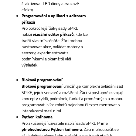
či aktivovat LED diody a zvukové
efekty.
Programování v aplikaci s editorem
příkazů
Pro pokročilejší žáky sady SPIKE
nabízí
vizuální editor příkazů
, kde lze
tvořit vlastní scénáře. Žáci mohou
nastavovat akce, ovládat motory a
senzory, experimentovat s
podmínkami a okamžitě vidí
výsledek.
Blokové programování
Blokové programování
umožňuje komplexní ovládání sad
SPIKE, jejich senzorů a rozšíření. Žáci si postupně osvojují
koncepty cyklů, podmínek, funkcí a proměnných a mohou
programovat i více robotů najednou či experimentovat s
interakcemi mezi nimi.
Python knihovna
Pro zkušenější uživatele nabízí sada SPIKE Prime
plnohodnotnou Python knihovnu
. Žáci mohou začít se
základními sekvenčními scénáři a postupně přejít k