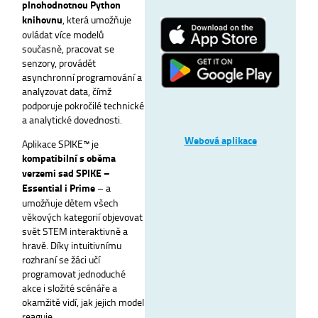
plnohodnotnou Python
knihovnu
, která umožňuje
ovládat více modelů
současně, pracovat se
senzory, provádět
asynchronní programování a
analyzovat data, čímž
podporuje pokročilé technické
a analytické dovednosti.
Webová aplikace
Aplikace SPIKE™ je
kompatibilní s oběma
verzemi sad SPIKE –
Essential i Prime
– a
umožňuje dětem všech
věkových kategorií objevovat
svět STEM interaktivně a
hravě. Díky intuitivnímu
rozhraní se žáci učí
programovat jednoduché
akce i složité scénáře a
okamžitě vidí, jak jejich model
reaguje.