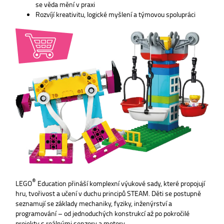
se věda mění v praxi
Rozvíjí kreativitu, logické myšlení a týmovou spolupráci
®
LEGO
Education přináší komplexní výukové sady, které propojují
hru, tvořivost a učení v duchu principů STEAM. Děti se postupně
seznamují se základy mechaniky, fyziky, inženýrství a
programování – od jednoduchých konstrukcí až po pokročilé
projekty s reálnými senzory a motory.