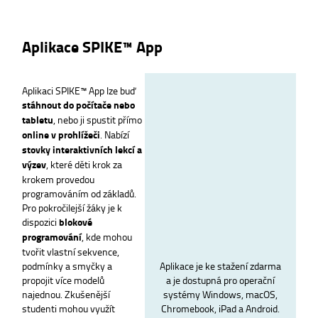
Aplikace SPIKE™ App
Aplikaci SPIKE™ App lze buď
stáhnout do počítače nebo
tabletu
, nebo ji spustit přímo
online v prohlížeči
. Nabízí
stovky interaktivních lekcí a
výzev
, které děti krok za
krokem provedou
programováním od základů.
Pro pokročilejší žáky je k
dispozici
blokové
programování
, kde mohou
tvořit vlastní sekvence,
podmínky a smyčky a
Aplikace je ke stažení zdarma
propojit více modelů
a je dostupná pro operační
najednou. Zkušenější
systémy Windows, macOS,
studenti mohou využít
Chromebook, iPad a Android.