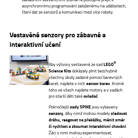
asynchronnímu programování založenému na událostech,
čtení dat ze senzorů a komunikaci mezi více roboty.
Vestavěné senzory pro zábavné a
interaktivní učení
®
Aby výtvory sestavené ze sad
LEGO
Science Kits
dokázaly plnit bezchybně
všechny úkoly zadané pomocí barevných
karet, najdete v nich
senzor barev
. Kromě
toho ve všech najdete motory a v sadách
pro starší děti také
ovladač
.
Pokročilejší
sady SPIKE
jsou vybaveny
senzory
, díky nimž mohou modely
sledovat
dráhu, reagovat na překážky, měnit směr
či rychlost a zkoumat interaktivní chování
.
Žáci s nimi mohou experimentovat,