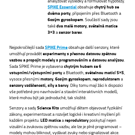
analyzovat výsledky a formulovat hypotézy.
SPIKE Essential
obsahuje
chytrý hub se
dvěma porty
, připojením přes Bluetooth a
6osým gyroskopem
. Součástí sady jsou
také
dva malé motory
,
světelná matice
3×3
a
senzor barev
.
Nejpokročilejší sada
SPIKE Prime
obsahuje další senzory, které
umožňují provádět
experimenty s přesnou datovou zpětnou
vazbou a propojit modely s programováním a datovou analýzou
.
Sada SPIKE Prime je vybavena
chytrým hubem se 6
vstupními/výstupními porty
a Bluetooth,
světelnou maticí 5×5
,
vysoce přesnými
motory
,
6osým gyroskopem
,
reproduktorem
a
senzory vzdálenosti, síly a barvy
. Díky tomu mají žáci k dispozici
vše potřebné pro navrhování a stavění interaktivních modelů,
které mohou být jak jednoduché, tak složité.
Senzory a sady
Science Kits
umožňují dětem objevovat fyzikální
zákony, experimentovat a rozvíjet logické i kreativní myšlení při
každém projektu.
LED matice
a
reproduktory
poskytují nejen
vizuální a zvukovou zpětnou vazbu, ale lze je plně programovat –
modely mohou bliknout, vydávat zvuky nebo signalizovat akce.