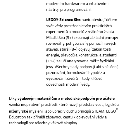
moderním hardwarem a intuitivními
nástroji pro programování.
LEGO® Science Kits
navíc otevírají dětem
svět vědy prostřednictvím praktických
experimentů a modelů z reálného života.
Mladší žáci (5+) zkoumají základní principy
rovnováhy, pohybu a síly pomocí hravých
staveb, starší (8+) objevují zákonitosti
energie, převodů a konstrukce, a studenti
(11+) se učí analyzovat a měřit fyzikální
jevy. Všechny sady podporují aktivní učení,
pozorování, formulování hypotéz a
vyvozování závěrů – tedy klíčové
dovednosti moderní vědy.
Díky
výukovým materiálům a metodické podpoře pro učitele
vzniká inspirativní prostředí, které rozvíjí představivost, logické a
®
inženýrské myšlení i spolupráci v duchu principů STEAM. LEGO
Education tak přináší zábavnou cestu k objevování vědy a
technologií pro všechny věkové skupiny.