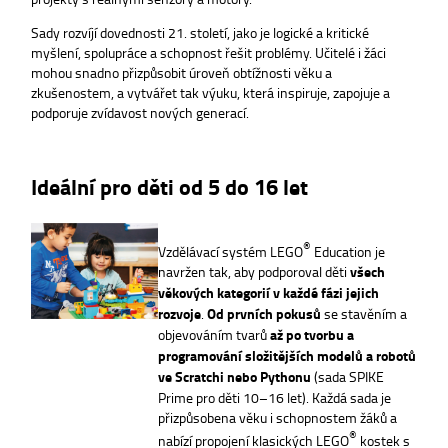
Sady rozvíjí dovednosti 21. století, jako je logické a kritické
myšlení, spolupráce a schopnost řešit problémy. Učitelé i žáci
mohou snadno přizpůsobit úroveň obtížnosti věku a
zkušenostem, a vytvářet tak výuku, která inspiruje, zapojuje a
podporuje zvídavost nových generací.
Ideální pro děti od 5 do 16 let
®
Vzdělávací systém LEGO
Education je
navržen tak, aby podporoval děti
všech
věkových kategorií v každé fázi jejich
rozvoje
.
Od prvních pokusů
se stavěním a
objevováním tvarů
až po tvorbu a
programování složitějších modelů a robotů
ve Scratchi nebo Pythonu
(sada SPIKE
Prime pro děti 10–16 let). Každá sada je
přizpůsobena věku i schopnostem žáků a
®
nabízí propojení klasických LEGO
kostek s