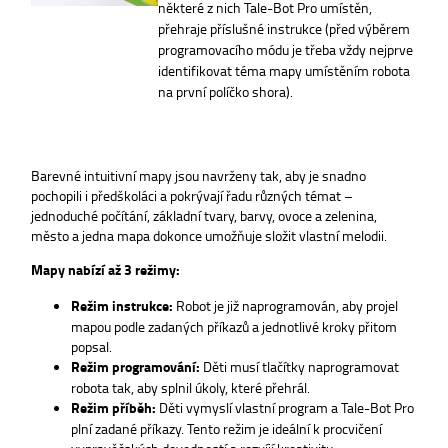
některé z nich Tale-Bot Pro umístěn,
přehraje příslušné instrukce (před výběrem
programovacího módu je třeba vždy nejprve
identifikovat téma mapy umístěním robota
na první políčko shora).
Barevné intuitivní mapy jsou navrženy tak, aby je snadno
pochopili i předškoláci a pokrývají řadu různých témat –
jednoduché počítání, základní tvary, barvy, ovoce a zelenina,
město a jedna mapa dokonce umožňuje složit vlastní melodii.
Mapy nabízí až 3 režimy:
Režim instrukce:
Robot je již naprogramován, aby projel
mapou podle zadaných příkazů a jednotlivé kroky přitom
popsal.
Režim programování:
Děti musí tlačítky naprogramovat
robota tak, aby splnil úkoly, které přehrál.
Režim příběh:
Děti vymyslí vlastní program a Tale-Bot Pro
plní zadané příkazy. Tento režim je ideální k procvičení
vypravěčských dovedností a rozvíjí kreativitu.