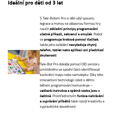
Ideální pro děti od 3 let
S Tale-Botem Pro si děti užijí spoustu
legrace a mohou se zábavnou formou hry
naučit
základní principy programování
včetně příkazů, sekvencí a smyček
. Robot
se
programuje krokově pomocí tlačítek
,
takže jeho ovládání
nevyžaduje chytrý
telefon, tablet nebo aplikaci ani předchozí
zkušenosti
.
Tale-Bot Pro dokáže pomocí OID senzoru
umístěného ve spodní části identifikovat
konkrétní mapu nebo samolepku. Díky této
interaktivní technologii robot s dětmi
během programování komunikuje –
veškeré instrukce a zpětná vazba jsou v
češtině
. Prostřednictvím
funkce nahrávání
a vyprávění příběhů
také rozvíjí kreativitu a
vypravěčské dovednosti.