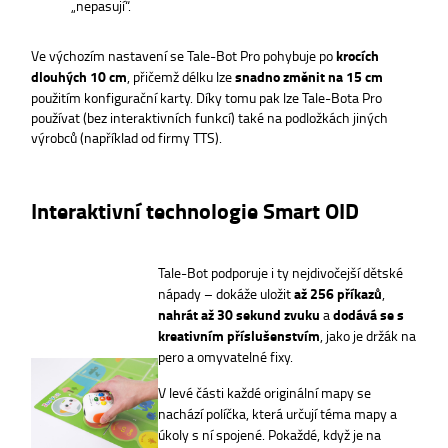
„nepasují“.
Ve výchozím nastavení se Tale-Bot Pro pohybuje po
krocích
dlouhých 10 cm
, přičemž délku lze
snadno změnit na 15 cm
použitím konfigurační karty. Díky tomu pak lze Tale-Bota Pro
používat (bez interaktivních funkcí) také na podložkách jiných
výrobců (například od firmy TTS).
Interaktivní technologie Smart OID
Tale-Bot podporuje i ty nejdivočejší dětské
nápady – dokáže uložit
až 256 příkazů
,
nahrát až 30 sekund zvuku
a
dodává se s
kreativním příslušenstvím
, jako je držák na
pero a omyvatelné fixy.
V levé části každé originální mapy se
nachází políčka, která určují téma mapy a
úkoly s ní spojené. Pokaždé, když je na