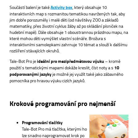
Součástí balení je také
Activity box
, který obsahuje 10
interaktivních map s rozmanitou tematikou navržených tak, aby
jim dobře porozuměly i malé děti (od návštěvy ZOO a základů
matematiky, přes životní cyklus žáby až po skládání písniček na
hudební mapě). Dále obsahuje 1 oboustrannou prázdnou mapu, na
které mohou děti vymýšlet vlastní scénáře. Brožura s
interaktivními samolepkami zahrnuje 10 témat a slouží k dalšímu
rozšíření stávajících okruhů.
Tale-Bot Pro je
ideální pro mezipředmětovou výuku
– kromě
použití s tematickými mapami dokáže kreslit, číst noty a s
10
podporovanými jazyky
je možné jej využít také jako zábavného
pomocníka pro hravou výuku cizích jazyků.
Krokové programování pro nejmenší
Programování tlačítky
Tale-Bot Pro má tlačítka, kterými ho
lze snadno naprogramovat krok po