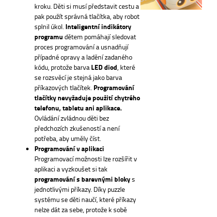
kroku. Děti si musí představit cestu a
pak použít správná tlačítka, aby robot
splnil úkol.
Inteligentní indikátory
programu
dětem pomáhají sledovat
proces programování a usnadňují
případné opravy a ladění zadaného
kódu, protože barva
LED diod
, které
se rozsvěcí je stejná jako barva
příkazových tlačítek.
Programování
tlačítky nevyžaduje použití chytrého
telefonu, tabletu ani aplikace.
Ovládání zvládnou děti bez
předchozích zkušeností a není
potřeba, aby uměly číst.
Programování v aplikaci
Programovací možnosti lze rozšířit v
aplikaci a vyzkoušet si tak
programování s barevnými bloky
s
jednotlivými příkazy. Díky puzzle
systému se děti naučí, které příkazy
nelze dát za sebe, protože k sobě