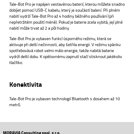
Tale-Bot Pro je napájen vestavěnou baterií, kterou můžete snadno
dobíjet pomocí USB-C kabelu, který je součástí balení. Při plném
nabití vydrží Tale-Bot Pro až 4 hodiny běžného používání (při
nepřetržitém použití méně). Pokud je baterie zcela vybitá, její plné
nabití může trvat až 2 a půl hodiny.
Tale-Bot Pro je vybaven funkcí úsporného režimu, která se
aktivuje při delší nečinnosti, aby šetřila energii. V režimu spánku
spotřebovává robot velmi málo energie, takže nabitá baterie
vydrží delší dobu. K opětovnému zapnutí stačí stisknout jakékoliv
tlačítko.
Konektivita
Tale-Bot Pro je vybaven technologií Bluetooth s dosahem až 10
metrů.
MORAVIA Consulting spol. s r.o.